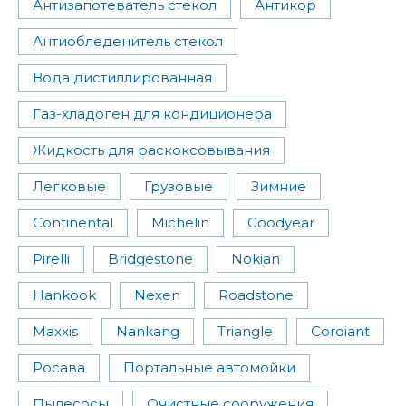
Антизапотеватель стекол
Антикор
Антиобледенитель стекол
Вода дистиллированная
Газ-хладоген для кондиционера
Жидкость для раскоксовывания
Легковые
Грузовые
Зимние
Continental
Michelin
Goodyear
Pirelli
Bridgestone
Nokian
Hankook
Nexen
Roadstone
Maxxis
Nankang
Triangle
Cordiant
Росава
Портальные автомойки
Пылесосы
Очистные сооружения