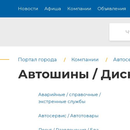
Новости
Афиша
Компании
Объявления
Портал города
Компании
Автос
Автошины / Дис
Аварийные / справочные /
экстренные службы
Автосервис / Автотовары
Досуг / Развлечения / Еда