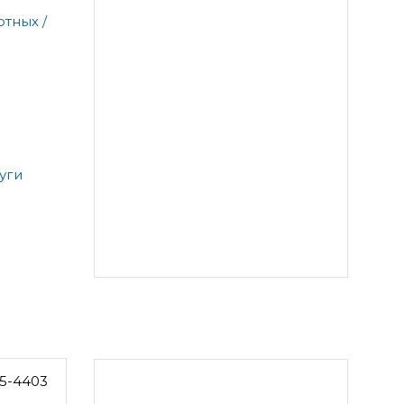
тных /
уги
5-4403