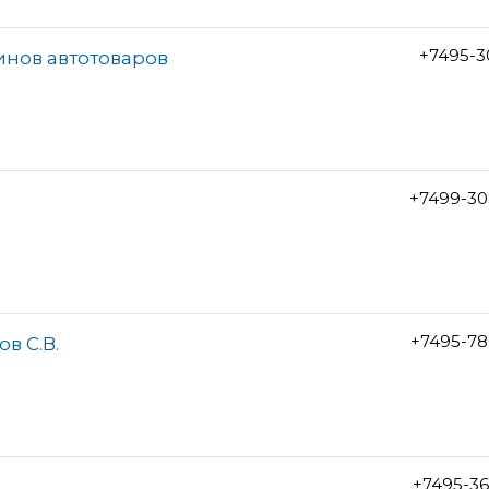
+7495-3
инов автотоваров
+7499-30
+7495-78
в С.В.
+7495-3