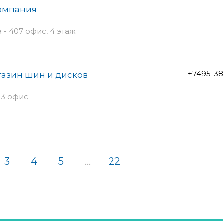
компания
 - 407 офис, 4 этаж
+7495-38
газин шин и дисков
03 офис
3
4
5
...
22