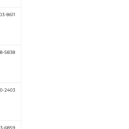
03-8611
8-5838
0-2403
63-6859