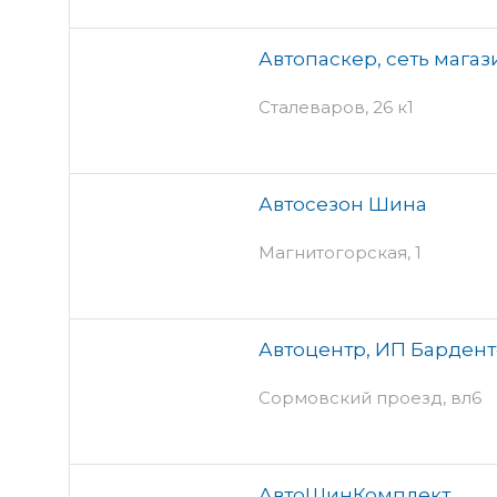
Автопаскер, сеть магаз
Сталеваров, 26 к1
Автосезон Шина
Магнитогорская, 1
Автоцентр, ИП Барденто
Сормовский проезд, вл6
АвтоШинКомплект