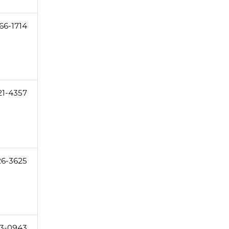
66-1714
21-4357
26-3625
3-0943