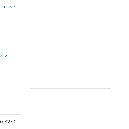
тных /
уги
0-4233