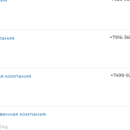
+7916-3
мпания
+7499-9
ая компания
твенная компания
л24д