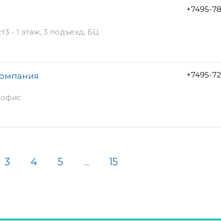
+7495-7
т3 - 1 этаж, 3 подъезд, БЦ
+7495-7
компания
5 офис
3
4
5
...
15