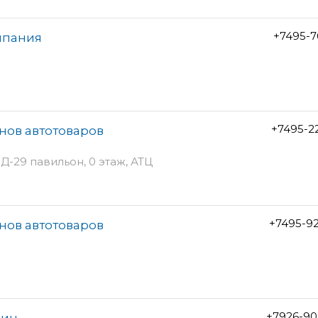
+7495-7
мпания
+7495-2
инов автотоваров
Д-29 павильон, 0 этаж, АТЦ
+7495-9
инов автотоваров
+7926-90
зин