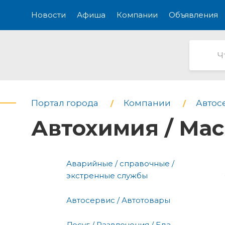
Новости
Афиша
Компании
Объявления
Портал города
Компании
Автос
Автохимия / Ма
Аварийные / справочные /
экстренные службы
Автосервис / Автотовары
Досуг / Развлечения / Еда