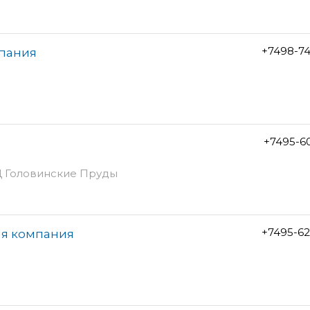
+7498-7
мпания
+7495-6
БЦ Головинские Пруды
+7495-6
ая компания