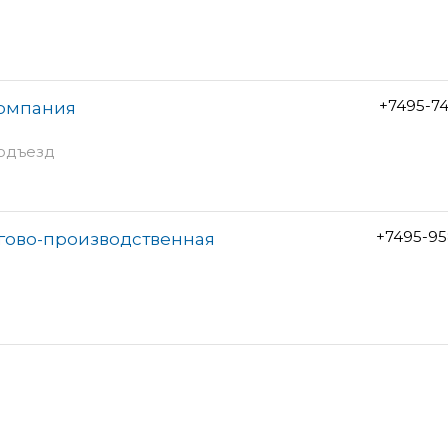
+7495-7
компания
подъезд
+7495-95
ргово-производственная