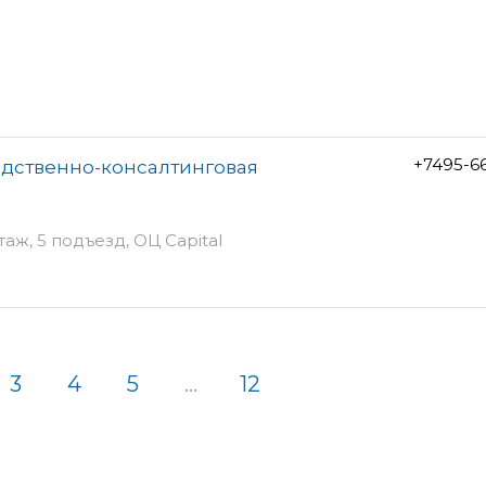
+7495-6
одственно-консалтинговая
этаж, 5 подъезд, ОЦ Capital
3
4
5
...
12