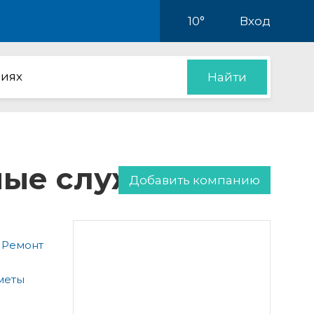
10°
Вход
иях
Найти
нные службы
Добавить компанию
 Ремонт
меты