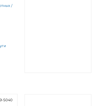
тных /
уги
9-5040