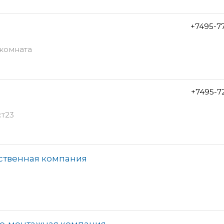
+7495-7
 комната
+7495-7
ст23
ственная компания
но-монтажная компания