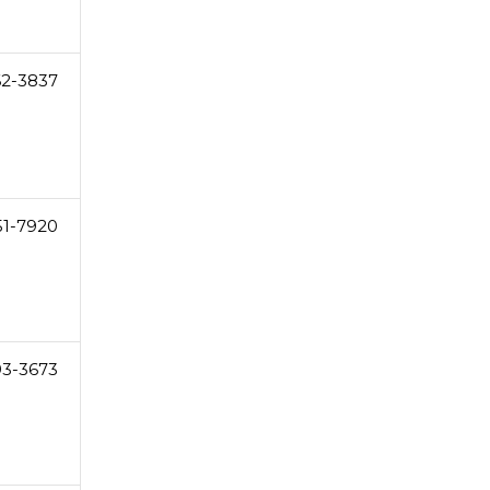
62-3837
51-7920
93-3673