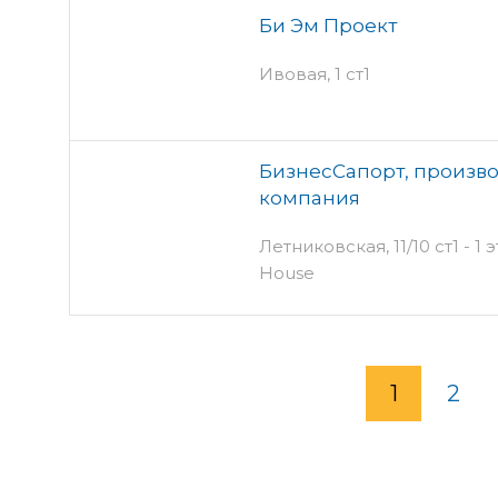
Би Эм Проект
Ивовая, 1 ст1
БизнесСапорт, произв
компания
Летниковская, 11/10 ст1 - 1 
House
1
2