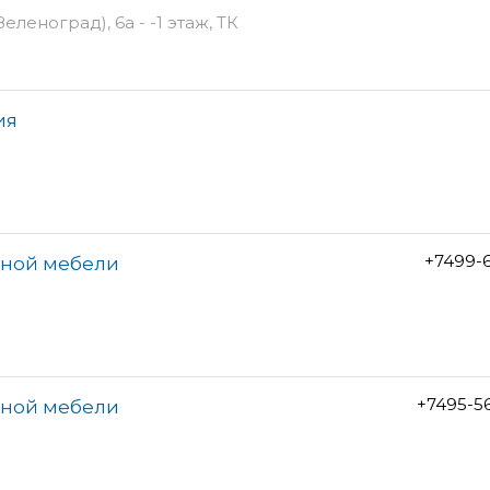
леноград), 6а - -1 этаж, ТК
ия
+7499-6
онной мебели
+7495-5
онной мебели