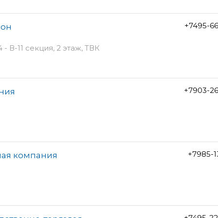
+7495-6
лон
- В-11 секция, 2 этаж, ТВК
+7903-2
ания
+7985-1
ная компания
+7495-2