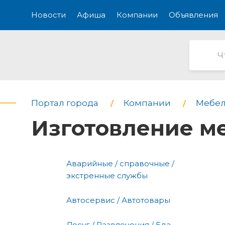
Новости
Афиша
Компании
Объявления
Портал города
Компании
Мебел
Изготовление ме
Аварийные / справочные /
экстренные службы
Автосервис / Автотовары
Досуг / Развлечения / Еда