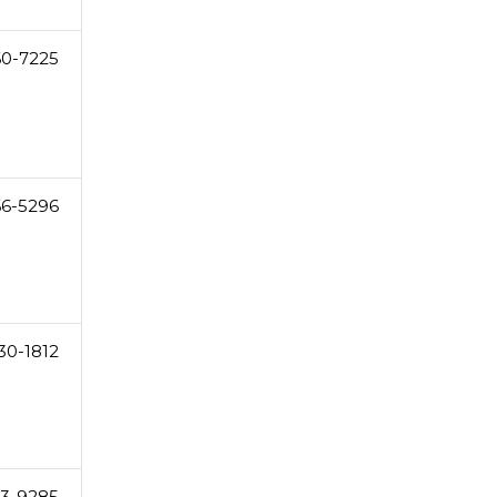
60-7225
66-5296
30-1812
23-9285