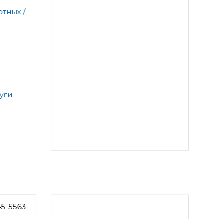
тных /
уги
45-5563