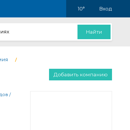
10°
Вход
иях
Найти
мия
Добавить компанию
дов /