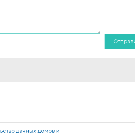
Отправ
и
ьство дачных домов и