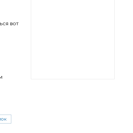
ься вот
м
лок