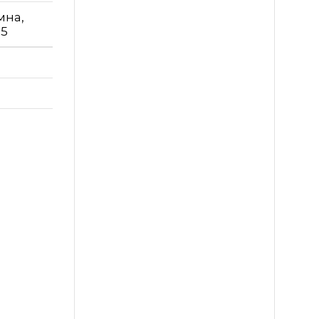
мна,
05