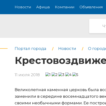
Новости
Афиша
Компании
Объявления
Портал города
Новости
О город
Крестовоздвиже
11 июля 2018
Великолепная каменная церковь была воз
заменили в середине восемнадцатого век
своими необычными формами. Ее построи