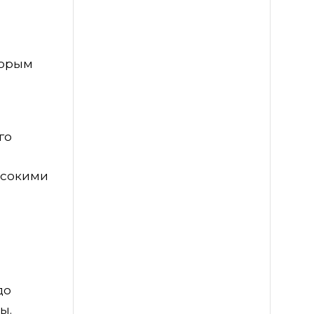
торым
го
ысокими
до
ы.