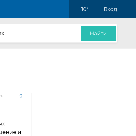
10°
Вход
ях
Найти
 <
0
ых
щение и