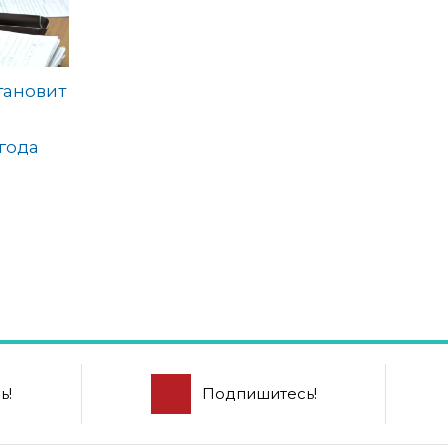
тановит
года
ь!
Подпишитесь!