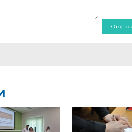
Отправ
и