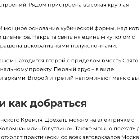
строений. Рядом пристроена высокая круглая
й мощное основание кубической формы, над ко
 диаметра. Накрыта святыня единым куполом с
украшена декоративными полуколоннами.
ажом находится второй с приделом в честь Свято
нальному проекту. Первый ярус – в виде
 арками. Второй и третий напоминают маяк с в
и как добраться
нского Кремля. Доехать можно на электричке с
«Коломна» или «Голутвино». Также можно доехать 
 отходят практически со всех автовокзалов Москв