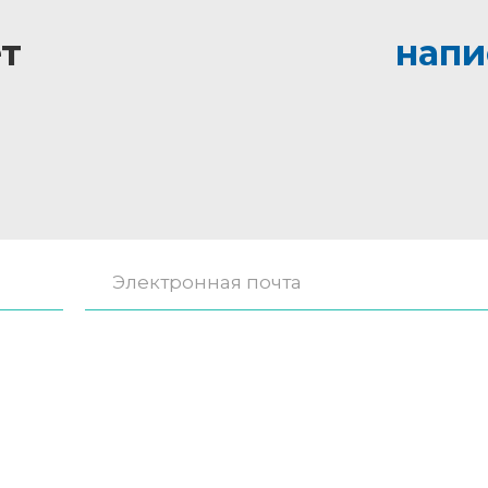
т
напи