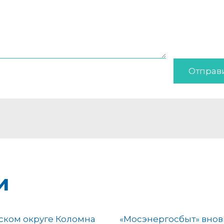
Отправ
и
ском округе Коломна
«Мосэнергосбыт» внов