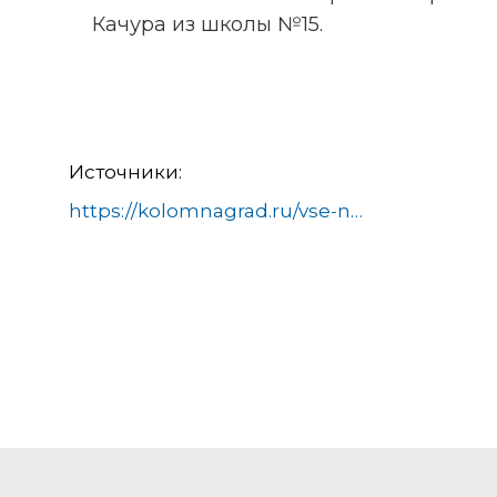
Качура из школы №15.
Источники:
https://kolomnagrad.ru/vse-novosti/54189-vypusknica-kolomenskoj-gimnazii-2-kvantor-diana-bogacheva-poluchila-300-ballov-na-egje.html