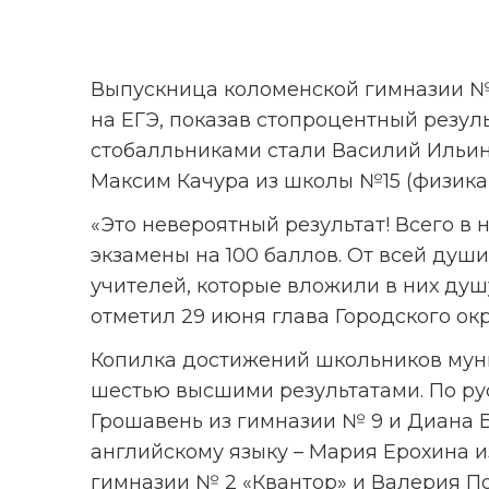
Выпускница коломенской гимназии №2
на ЕГЭ, показав стопроцентный резуль
стобалльниками стали Василий Ильины
Максим Качура из школы №15 (физика
«Это невероятный результат! Всего в 
экзамены на 100 баллов. От всей души
учителей, которые вложили в них душу 
отметил 29 июня глава Городского ок
Копилка достижений школьников муни
шестью высшими результатами. По рус
Грошавень из гимназии № 9 и Диана Б
английскому языку – Мария Ерохина из
гимназии № 2 «Квантор» и Валерия По