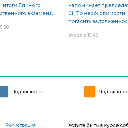
 итоги Единого
напоминает председа
ственного экзамена.
СНТ о необходимости
погасить задолженнос
5:50
вчера в 15:49
Подпишитесь!
Подпишитес
Регистрация
Хотите быть в курсе с