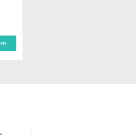
ить
ь