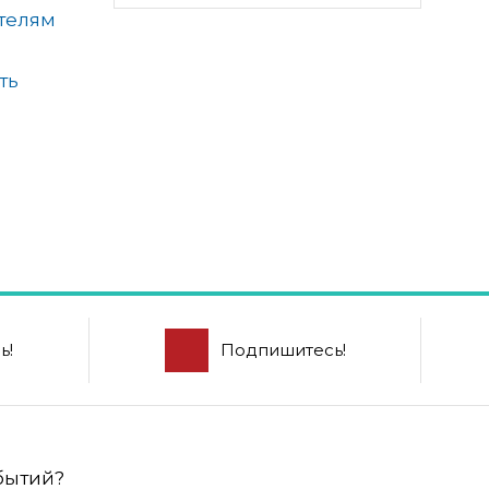
телям
ть
ь!
Подпишитесь!
обытий?