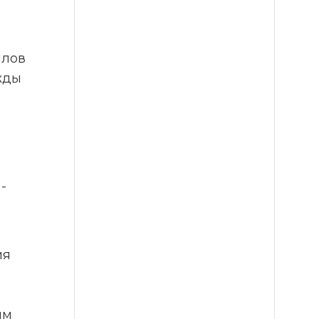
лов 
ды 
 
я 
м 