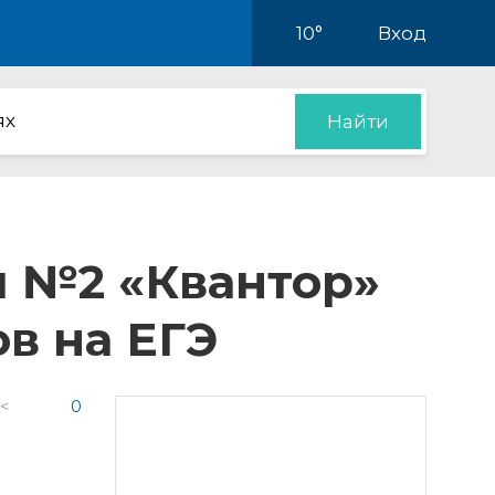
10°
Вход
ях
Найти
 №2 «Квантор»
в на ЕГЭ
 <
0