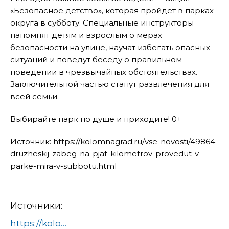
«Безопасное детство», которая пройдет в парках
округа в субботу. Специальные инструкторы
напомнят детям и взрослым о мерах
безопасности на улице, научат избегать опасных
ситуаций и поведут беседу о правильном
поведении в чрезвычайных обстоятельствах.
Заключительной частью станут развлечения для
всей семьи.
Выбирайте парк по душе и приходите! 0+
Источник: https://kolomnagrad.ru/vse-novosti/49864-
druzheskij-zabeg-na-pjat-kilometrov-provedut-v-
parke-mira-v-subbotu.html
Источники:
https://kolomnagrad.ru/vse-novosti/49864-druzheskij-zabeg-na-pjat-kilometrov-provedut-v-parke-mira-v-subbotu.html