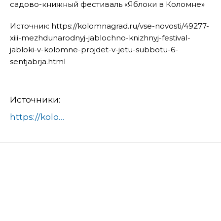
садово-книжный фестиваль «Яблоки в Коломне»
Источник: https://kolomnagrad.ru/vse-novosti/49277-
xiii-mezhdunarodnyj-jablochno-knizhnyj-festival-
jabloki-v-kolomne-projdet-v-jetu-subbotu-6-
sentjabrja.html
Источники:
https://kolomnagrad.ru/vse-novosti/49277-xiii-mezhdunarodnyj-jablochno-knizhnyj-festival-jabloki-v-kolomne-projdet-v-jetu-subbotu-6-sentjabrja.html