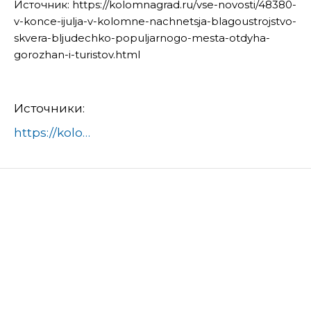
Источник: https://kolomnagrad.ru/vse-novosti/48380-
v-konce-ijulja-v-kolomne-nachnetsja-blagoustrojstvo-
skvera-bljudechko-populjarnogo-mesta-otdyha-
gorozhan-i-turistov.html
Источники:
https://kolomnagrad.ru/vse-novosti/48380-v-konce-ijulja-v-kolomne-nachnetsja-blagoustrojstvo-skvera-bljudechko-populjarnogo-mesta-otdyha-gorozhan-i-turistov.html