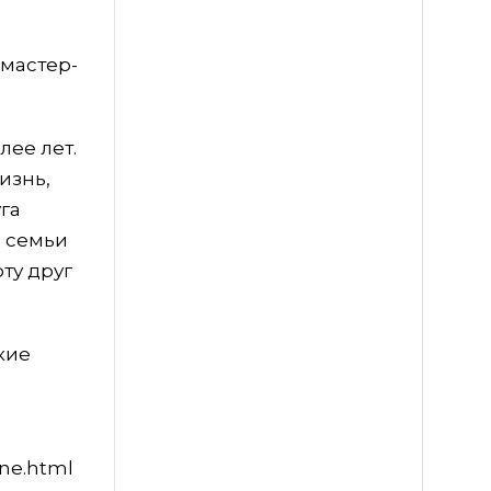
 мастер-
лее лет.
изнь,
га
е семьи
ту друг
кие
mne.html