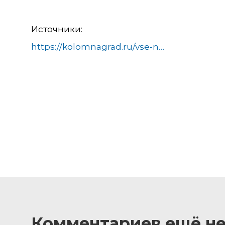
Источники:
https://kolomnagrad.ru/vse-novosti/48176-den-semi-ljubvi-i-vernosti-otmetili-v-kolomne.html
Комментариев ещё не