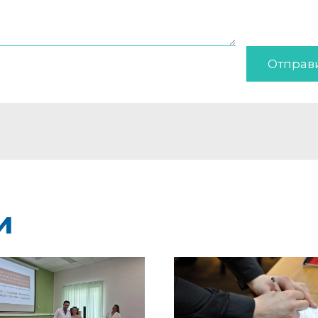
Отправ
и