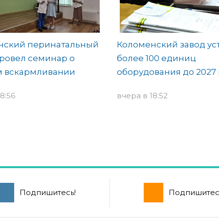
нский перинатальный
Коломенский завод ус
ровел семинар о
более 100 единиц
м вскармливании
оборудования до 2027 
8:56
вчера в 18:52
Подпишитесь!
Подпишитес