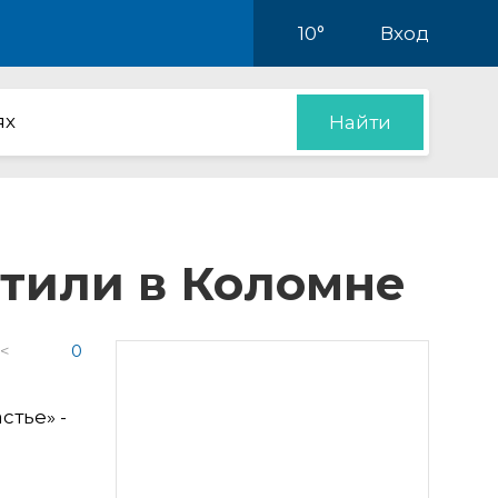
10°
Вход
ях
Найти
етили в Коломне
 <
0
стье» -