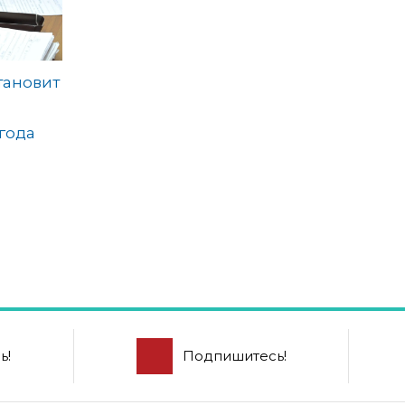
тановит
года
ь!
Подпишитесь!