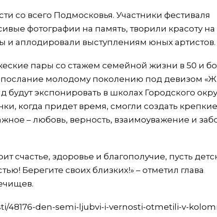
сти со всего Подмосковья. Участники фестиваля
сивые фотографии на память, творили красоту на
ы и аплодировали выступлениям юных артистов.
еские пары со стажем семейной жизни в 50 и бо
е послание молодому поколению под девизом «Ж
д будут экспонировать в школах Городского окру
ки, когда придет время, смогли создать крепки
ажное – любовь, верность, взаимоуважение и забо
рит счастье, здоровье и благополучие, пусть детс
ью! Берегите своих близких!» – отметил глава
ечищев.
i/48176-den-semi-ljubvi-i-vernosti-otmetili-v-kolo